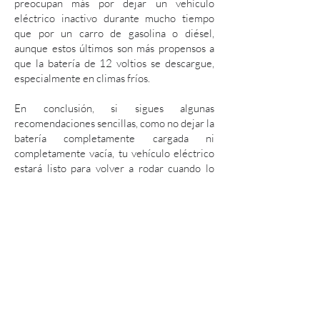
preocupan más por dejar un vehículo
eléctrico inactivo durante mucho tiempo
que por un carro de gasolina o diésel,
aunque estos últimos son más propensos a
que la batería de 12 voltios se descargue,
especialmente en climas fríos.
En conclusión, si sigues algunas
recomendaciones sencillas, como no dejar la
batería completamente cargada ni
completamente vacía, tu vehículo eléctrico
estará listo para volver a rodar cuando lo
necesites, sin que la pérdida de carga sea un
problema.
Más
Información
Consulta más información, y
datos sobre vehículos